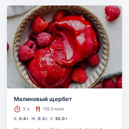
Малиновый щербет
5 ч.
125.0 ккал
Б:
0.8 г
Ж:
0.3 г
У:
30.0 г