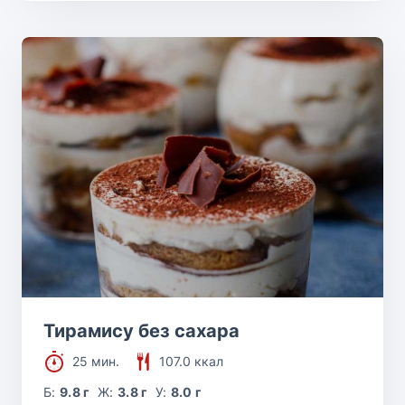
Тирамису без сахара
25 мин.
107.0 ккал
Б:
9.8 г
Ж:
3.8 г
У:
8.0 г