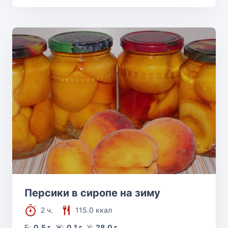
Персики в сиропе на зиму
2 ч.
115.0 ккал
Б:
0.5 г
Ж:
0.1 г
У:
28.0 г