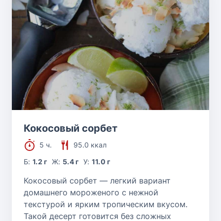
Варенье
Рецепты рулетов
Глазурь и кремы
Пудинги
Конфеты
Кокосовый сорбет
5 ч.
95.0 ккал
Сорбет и щербет
Б:
1.2 г
Ж:
5.4 г
У:
11.0 г
Кокосовый сорбет — легкий вариант
домашнего мороженого с нежной
текстурой и ярким тропическим вкусом.
Такой десерт готовится без сложных