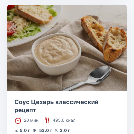
Соус Цезарь классический
рецепт
20 мин.
495.0 ккал
Б:
5.0 г
Ж:
52.0 г
У:
2.0 г