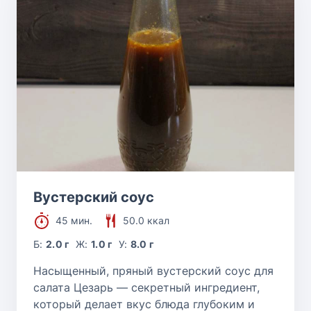
Вустерский соус
45 мин.
50.0 ккал
Б:
2.0 г
Ж:
1.0 г
У:
8.0 г
Насыщенный, пряный вустерский соус для
салата Цезарь — секретный ингредиент,
который делает вкус блюда глубоким и