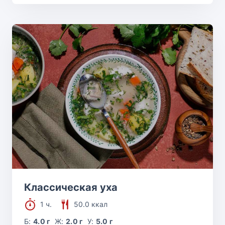
Классическая уха
1 ч.
50.0 ккал
Б:
4.0 г
Ж:
2.0 г
У:
5.0 г