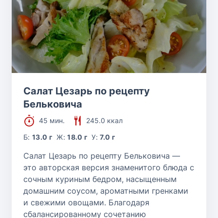
Салат Цезарь по рецепту
Бельковича
45 мин.
245.0 ккал
Б:
13.0 г
Ж:
18.0 г
У:
7.0 г
Салат Цезарь по рецепту Бельковича —
это авторская версия знаменитого блюда с
сочным куриным бедром, насыщенным
домашним соусом, ароматными гренками
и свежими овощами. Благодаря
сбалансированному сочетанию