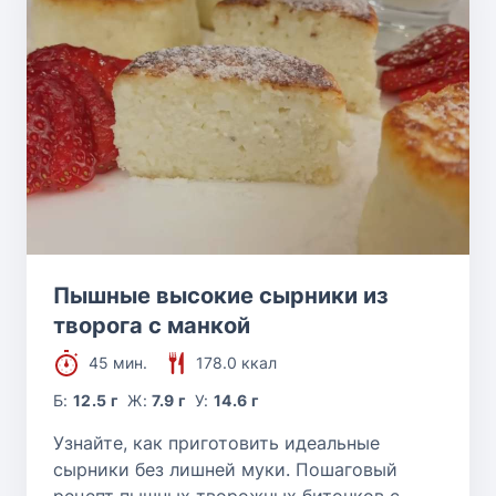
Пышные высокие сырники из
творога с манкой
45 мин.
178.0 ккал
Б:
12.5 г
Ж:
7.9 г
У:
14.6 г
Узнайте, как приготовить идеальные
сырники без лишней муки. Пошаговый
рецепт пышных творожных биточков с