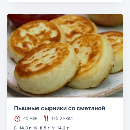
Пышные сырники со сметаной
45 мин.
175.0 ккал
Б:
14.3 г
Ж:
8.5 г
У:
14.2 г