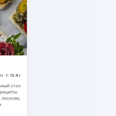
8 г
У:
12.4 г
чный стол
 рецепты
 лососем,
и