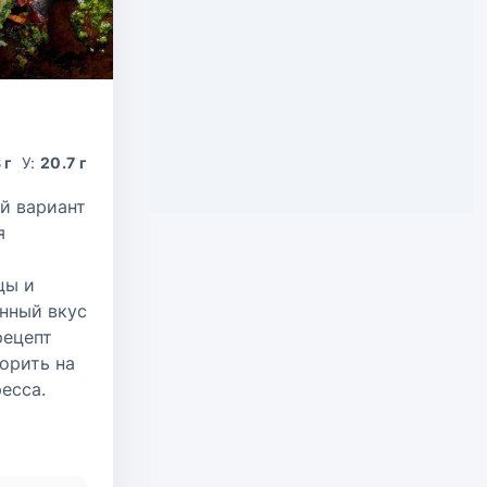
 г
У:
20.7 г
й вариант
я
цы и
нный вкус
рецепт
орить на
есса.