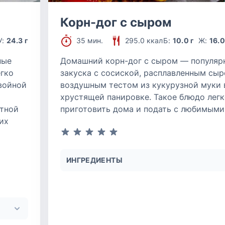
Корн-дог с сыром
У:
24.3 г
35 мин.
295.0 ккал
Б:
10.0 г
Ж:
16.0
ные
Домашний корн-дог с сыром — популяр
егко
закуска с сосиской, расплавленным сыр
войной
воздушным тестом из кукурузной муки 
хрустящей панировке. Такое блюдо лег
итной
приготовить дома и подать с любимыми
их
ИНГРЕДИЕНТЫ