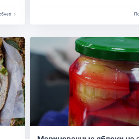
обнее
П
Маринованные яблоки на 