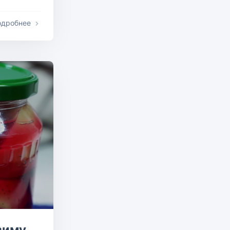
одробнее
зиму