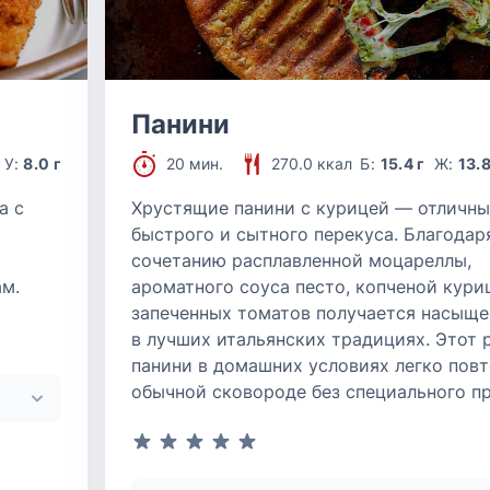
Панини
У:
8.0 г
20 мин.
270.0 ккал
Б:
15.4 г
Ж:
13.8
а с
Хрустящие панини с курицей — отличны
быстрого и сытного перекуса. Благодар
сочетанию расплавленной моцареллы,
ам.
ароматного соуса песто, копченой кури
запеченных томатов получается насыще
в лучших итальянских традициях. Этот 
панини в домашних условиях легко повт
обычной сковороде без специального пр