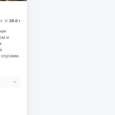
 г
У:
28.0 г
ная
ом и
в
ко
 соусами.