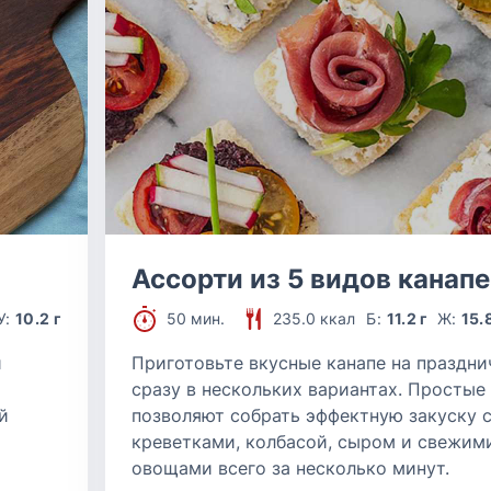
й
Ассорти из 5 видов канапе
У:
10.2 г
50 мин.
235.0 ккал
Б:
11.2 г
Ж:
15.
и
Приготовьте вкусные канапе на праздни
сразу в нескольких вариантах. Простые
й
позволяют собрать эффектную закуску с
креветками, колбасой, сыром и свежим
овощами всего за несколько минут.