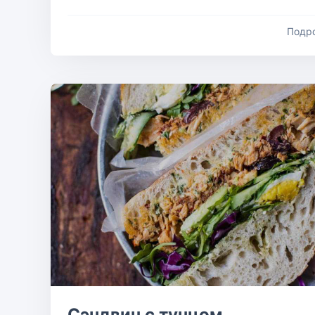
Подр
Сэндвич с тунцом