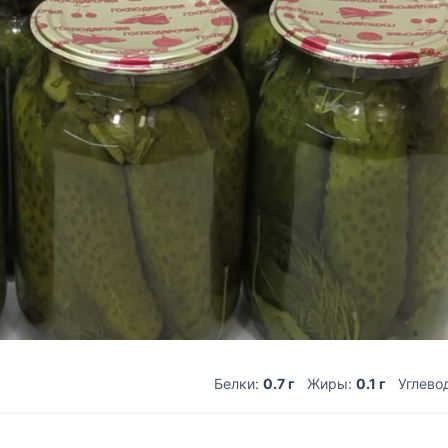
Белки:
0.7 г
Жиры:
0.1 г
Углево