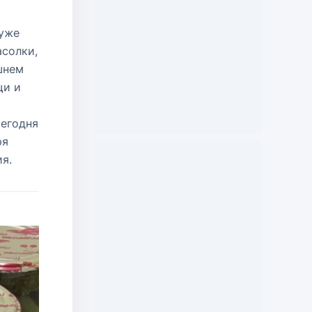
 уже
асолки,
шнем
щи и
Сегодня
ря
я.