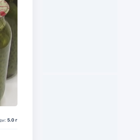
ды:
5.0 г