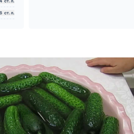
4
ст. л.
6
ст. л.