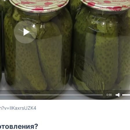
0:00
h?v=IlKaxrsUZK4
отовления?