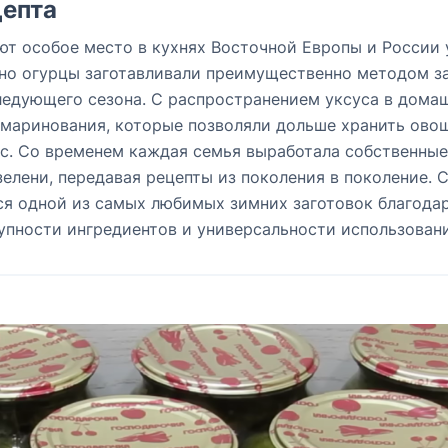
епта
т особое место в кухнях Восточной Европы и России
ьно огурцы заготавливали преимущественно методом з
ледующего сезона. С распространением уксуса в дома
 маринования, которые позволяли дольше хранить ово
ус. Со временем каждая семья выработала собственные
зелени, передавая рецепты из поколения в поколение. 
я одной из самых любимых зимних заготовок благода
упности ингредиентов и универсальности использовани