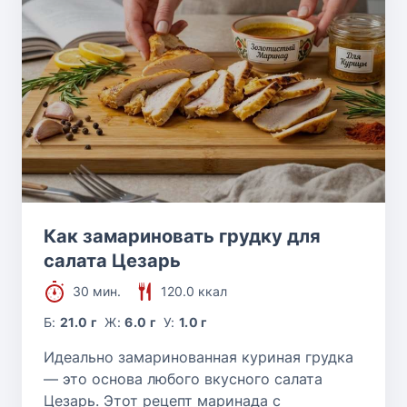
Фритюр
В мультиварке
В хлебопечке
В микроволновке
Как замариновать грудку для
салата Цезарь
30 мин.
120.0 ккал
Б:
21.0 г
Ж:
6.0 г
У:
1.0 г
Идеально замаринованная куриная грудка
— это основа любого вкусного салата
Цезарь. Этот рецепт маринада с