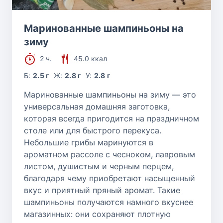
Маринованные шампиньоны на
зиму
2 ч.
45.0 ккал
Б:
2.5 г
Ж:
2.8 г
У:
2.8 г
Маринованные шампиньоны на зиму — это
универсальная домашняя заготовка,
которая всегда пригодится на праздничном
столе или для быстрого перекуса.
Небольшие грибы маринуются в
ароматном рассоле с чесноком, лавровым
листом, душистым и черным перцем,
благодаря чему приобретают насыщенный
вкус и приятный пряный аромат. Такие
шампиньоны получаются намного вкуснее
магазинных: они сохраняют плотную