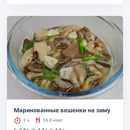
Маринованные вешенки на зиму
2 ч.
55.0 ккал
Б:
2.8 г
Ж:
3.2 г
У:
4.2 г