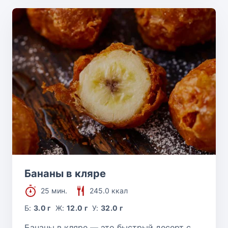
Бананы в кляре
25 мин.
245.0 ккал
Б:
3.0 г
Ж:
12.0 г
У:
32.0 г
Бананы в кляре — это быстрый десерт с