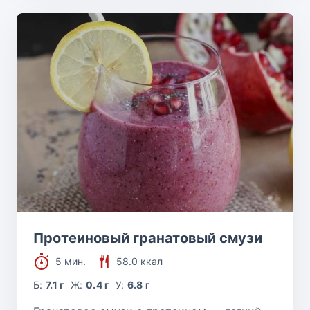
Протеиновый гранатовый смузи
5 мин.
58.0 ккал
Б:
7.1 г
Ж:
0.4 г
У:
6.8 г