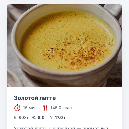
Золотой латте
15 мин.
145.0 ккал
Б:
6.0 г
Ж:
6.0 г
У:
17.0 г
Золотой латте с куркумой — ароматный