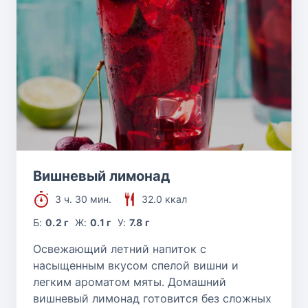
Вишневый лимонад
3 ч. 30 мин.
32.0 ккал
Б:
0.2 г
Ж:
0.1 г
У:
7.8 г
Освежающий летний напиток с
насыщенным вкусом спелой вишни и
легким ароматом мяты. Домашний
вишневый лимонад готовится без сложных