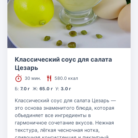
Классический соус для салата
Цезарь
30 мин.
580.0 ккал
Б:
7.0 г
Ж:
65.0 г
У:
3.0 г
Классический соус для салата Цезарь —
это основа знаменитого блюда, которая
объединяет все ингредиенты в
гармоничное сочетание вкусов. Нежная
текстура, лёгкая чесночная нотка,
сливочная консистенция и пикантный