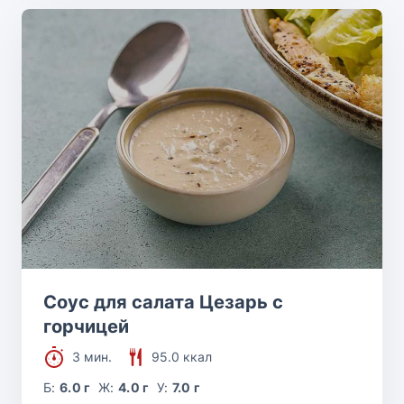
Соус для салата Цезарь с
горчицей
3 мин.
95.0 ккал
Б:
6.0 г
Ж:
4.0 г
У:
7.0 г