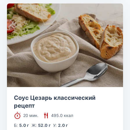
Соус Цезарь классический
рецепт
20 мин.
495.0 ккал
Б:
5.0 г
Ж:
52.0 г
У:
2.0 г