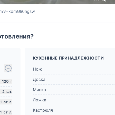
ch?v=kdmGli0hgsw
отовления?
КУХОННЫЕ ПРИНАДЛЕЖНОСТИ
Нож
Доска
120
г
Миска
2
шт.
Ложка
1
ст. л.
Кастрюля
1
ст. л.