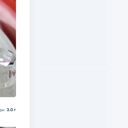
ды:
3.0 г