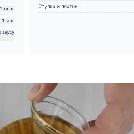
Ступка и пестик
1
ст. л.
1
ч. л.