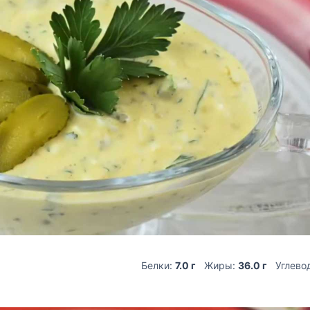
Белки:
7.0 г
Жиры:
36.0 г
Углево