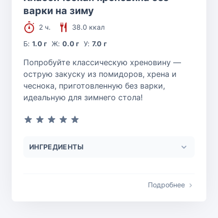
варки на зиму
2 ч.
38.0 ккал
Б:
1.0 г
Ж:
0.0 г
У:
7.0 г
Попробуйте классическую хреновину —
острую закуску из помидоров, хрена и
чеснока, приготовленную без варки,
идеальную для зимнего стола!
ИНГРЕДИЕНТЫ
Подробнее