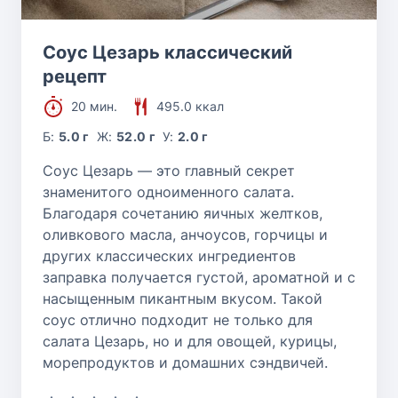
Соус Цезарь классический
рецепт
20 мин.
495.0 ккал
Б:
5.0 г
Ж:
52.0 г
У:
2.0 г
Соус Цезарь — это главный секрет
знаменитого одноименного салата.
Благодаря сочетанию яичных желтков,
оливкового масла, анчоусов, горчицы и
других классических ингредиентов
заправка получается густой, ароматной и с
насыщенным пикантным вкусом. Такой
соус отлично подходит не только для
салата Цезарь, но и для овощей, курицы,
морепродуктов и домашних сэндвичей.