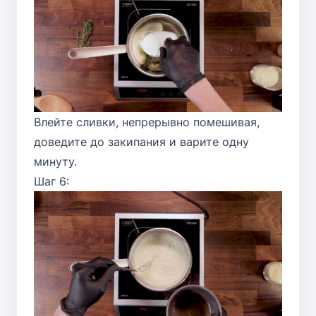
Влейте сливки, непрерывно помешивая,
доведите до закипания и варите одну
минуту.
Шаг 6: