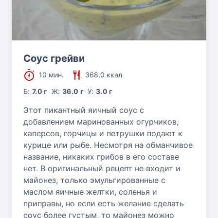
Соус грейви
10 мин.
368.0 ккал
Б:
7.0 г
Ж:
36.0 г
У:
3.0 г
Этот пикантный яичный соус с
добавлением маринованных огурчиков,
каперсов, горчицы и петрушки подают к
курице или рыбе. Несмотря на обманчивое
название, никаких грибов в его составе
нет. В оригинальный рецепт не входит и
майонез, только эмульгированные с
маслом яичные желтки, соленья и
приправы, но если есть желание сделать
соус более густым, то майонез можно