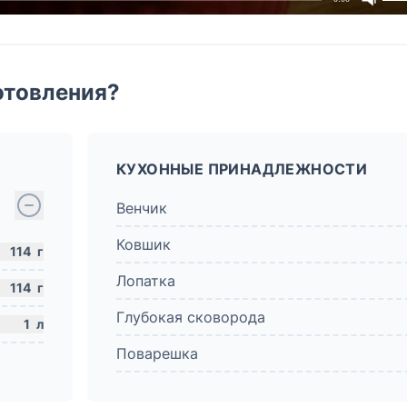
отовления?
КУХОННЫЕ ПРИНАДЛЕЖНОСТИ
Венчик
Ковшик
114
г
Лопатка
114
г
Глубокая сковорода
1
л
Поварешка