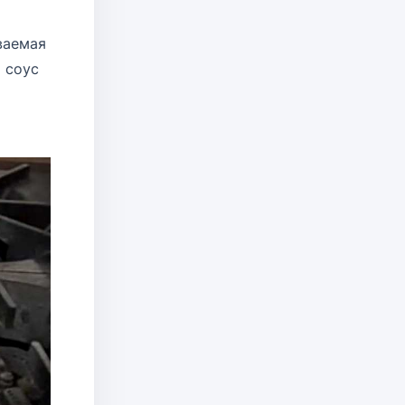
ваемая
т соус