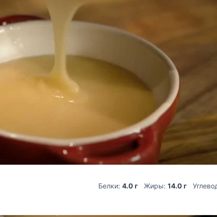
Белки:
4.0 г
Жиры:
14.0 г
Углево