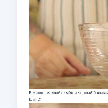
В миске смешайте мёд и черный бальза
Шаг 2: