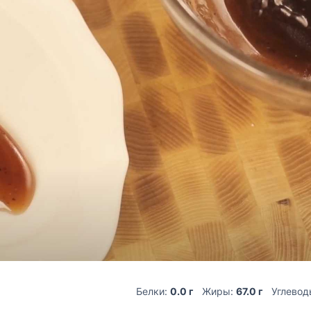
Белки:
0.0 г
Жиры:
67.0 г
Углевод