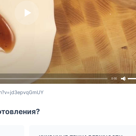
0:00
tch?v=jd3epvqGmUY
отовления?