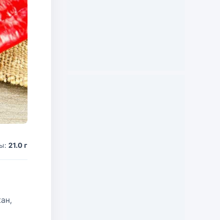
ды:
21.0 г
ан,