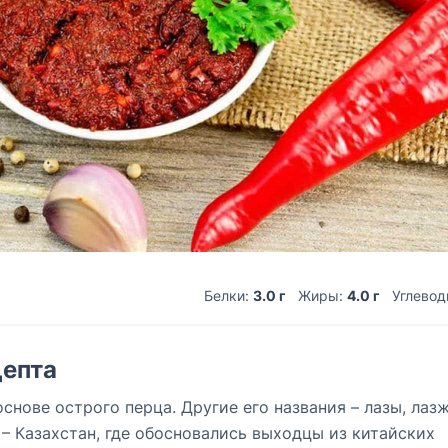
Белки:
3.0 г
Жиры:
4.0 г
Углево
епта
снове острого перца. Другие его названия – лазы, лазж
 – Казахстан, где обосновались выходцы из китайских