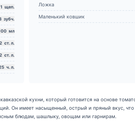
Ложка
1
щеп.
Маленький ковшик
3
зубч.
100
мл
2
ст. л.
2
ст. л.
25
ч. л.
авказской кухни, который готовится на основе томат
еций. Он имеет насыщенный, острый и пряный вкус, что
ясным блюдам, шашлыку, овощам или гарнирам.