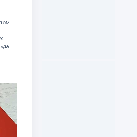
этом
ус
льда