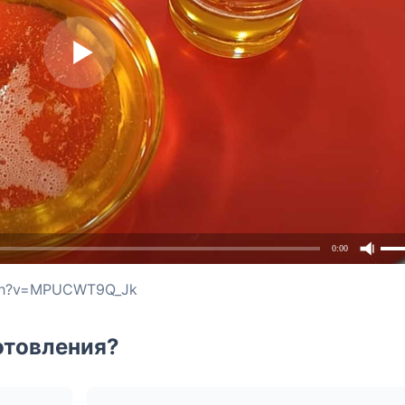
0:00
tch?v=MPUCWT9Q_Jk
отовления?