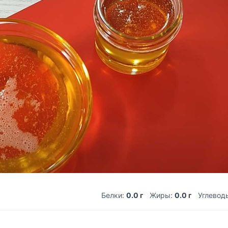
Белки:
0.0 г
Жиры:
0.0 г
Углевод