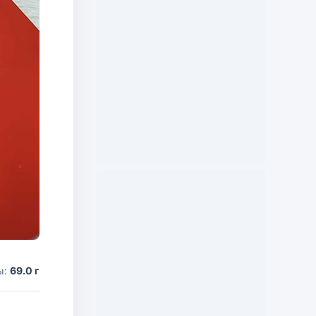
ы:
69.0 г