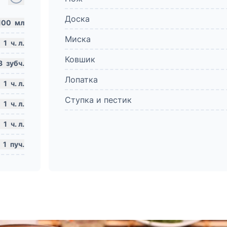
Доска
100
мл
Миска
1
ч. л.
Ковшик
3
зубч.
Лопатка
1
ч. л.
Ступка и пестик
1
ч. л.
1
ч. л.
1
пуч.