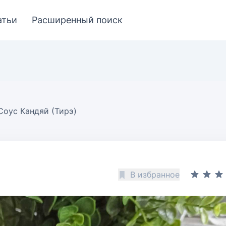
атьи
Расширенный поиск
Соус Кандяй (Тирэ)
В избранное