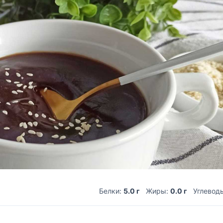
Белки:
5.0 г
Жиры:
0.0 г
Углевод