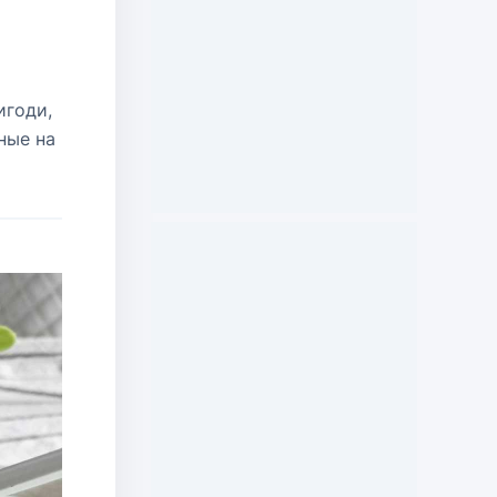
игоди,
ные на