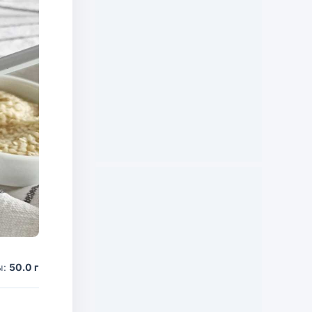
ы:
50.0 г