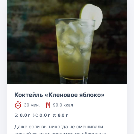
Коктейль «Кленовое яблоко»
30 мин.
99.0 ккал
Б:
0.0 г
Ж:
0.0 г
У:
8.0 г
Даже если вы никогда не смешивали
коктейли, этот аперитив из яблочного