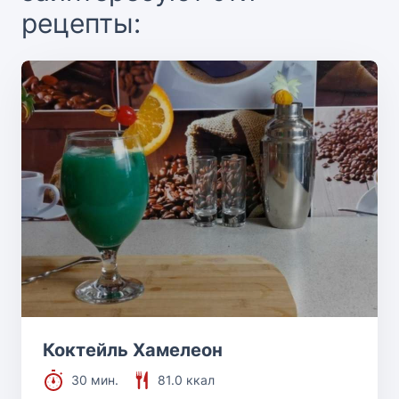
рецепты:
Коктейль Хамелеон
30 мин.
81.0 ккал