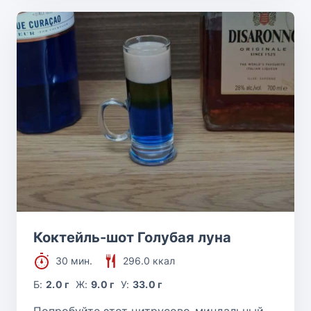
Коктейль-шот Голубая луна
30 мин.
296.0 ккал
Б:
2.0 г
Ж:
9.0 г
У:
33.0 г