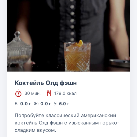
Коктейль Олд фэшн
30 мин.
179.0 ккал
Б:
0.0 г
Ж:
0.0 г
У:
6.0 г
Попробуйте классический американский
коктейль Олд фэшн с изысканным горько-
сладким вкусом.