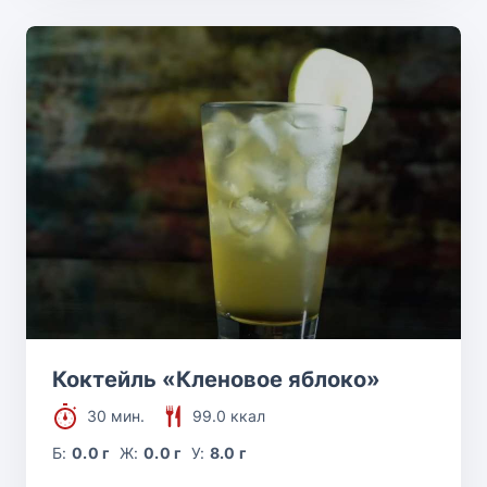
Коктейль «Кленовое яблоко»
30 мин.
99.0 ккал
Б:
0.0 г
Ж:
0.0 г
У:
8.0 г