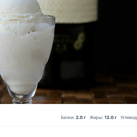
Белки:
2.0 г
Жиры:
12.0 г
Углево