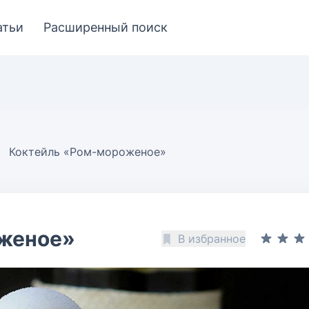
атьи
Расширенный поиск
Коктейль «Ром-мороженое»
женое»
В избранное