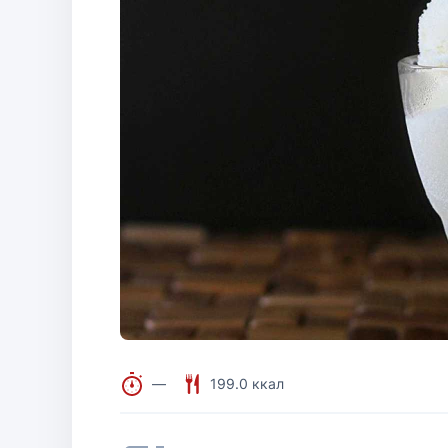
—
199.0 ккал