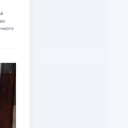
ой
ао
очного