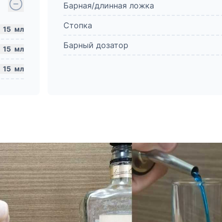
Барная/длинная ложка
Стопка
15
мл
Барный дозатор
15
мл
15
мл