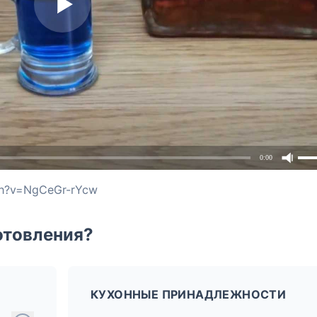
0:00
ch?v=NgCeGr-rYcw
отовления?
КУХОННЫЕ ПРИНАДЛЕЖНОСТИ