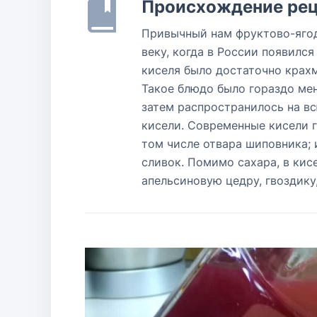
Происхождение рец
Привычный нам фруктово-ягодн
веку, когда в России появилс
киселя было достаточно крахм
Такое блюдо было гораздо ме
затем распространилось на в
кисели. Современные кисели г
том числе отвара шиповника; и
сливок. Помимо сахара, в кис
апельсиновую цедру, гвоздику,