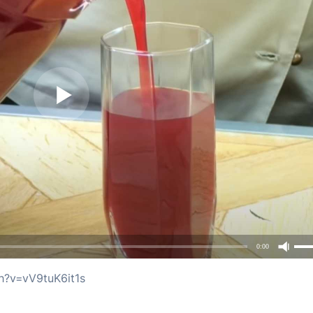
0:00
h?v=vV9tuK6it1s