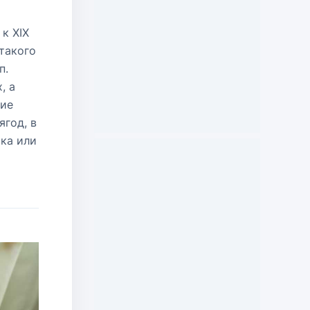
к XIX
такого
п.
, а
кие
ягод, в
ока или