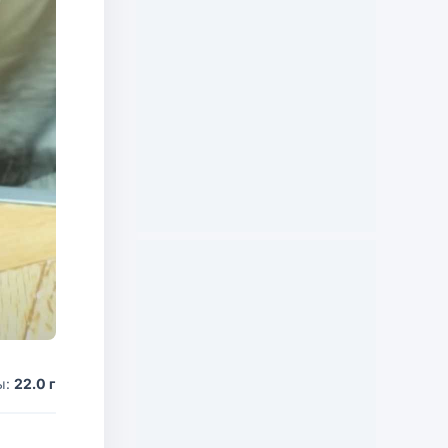
ы:
22.0 г