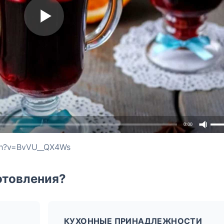
0:00
ch?v=BvVU__QX4Ws
отовления?
КУХОННЫЕ ПРИНАДЛЕЖНОСТИ