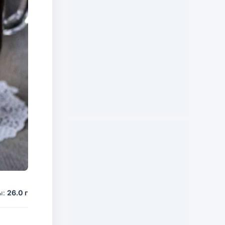
ы:
26.0 г