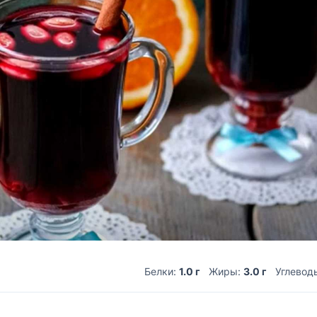
Белки:
1.0 г
Жиры:
3.0 г
Углевод