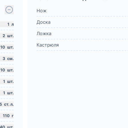
Нож
Доска
1
л
Ложка
2
шт.
Кастрюля
10
шт.
3
см.
10
шт.
1
шт.
1
шт.
5
ст. л.
110
г
40
шт.