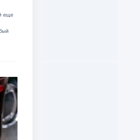
й еще
обый