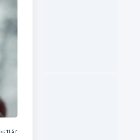
ды:
11.5 г