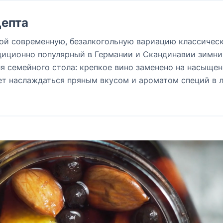
епта
бой современную, безалкогольную вариацию классичес
адиционно популярный в Германии и Скандинавии зимн
ля семейного стола: крепкое вино заменено на насыще
яет наслаждаться пряным вкусом и ароматом специй в 