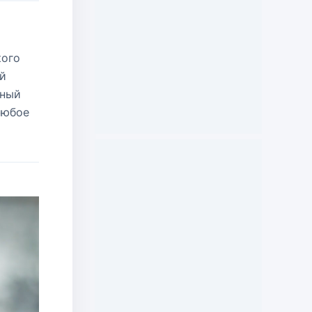
кого
ий
нный
любое