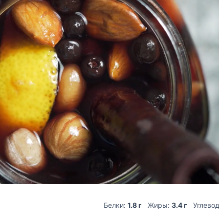
Белки:
1.8 г
Жиры:
3.4 г
Углево