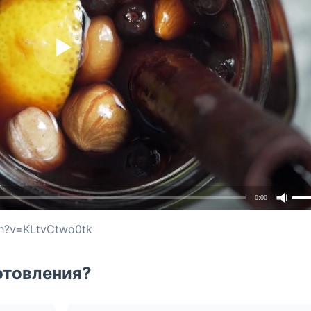
0:00
ch?v=KLtvCtwo0tk
отовления?