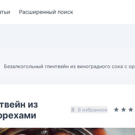
атьи
Расширенный поиск
Безалкогольный глинтвейн из виноградного сока с о
твейн из
В избранное
 орехами