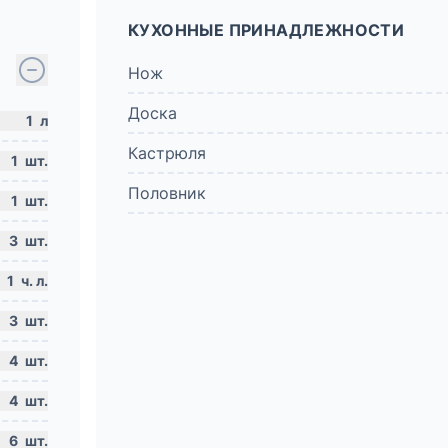
КУХОННЫЕ ПРИНАДЛЕЖНОСТИ
Нож
Доска
1
л
Кастрюля
1
шт.
Половник
1
шт.
3
шт.
1
ч. л.
3
шт.
4
шт.
4
шт.
6
шт.