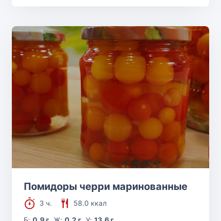
Помидоры черри маринованные
3 ч.
58.0 ккал
Б:
0.9 г
Ж:
0.2 г
У:
13.6 г