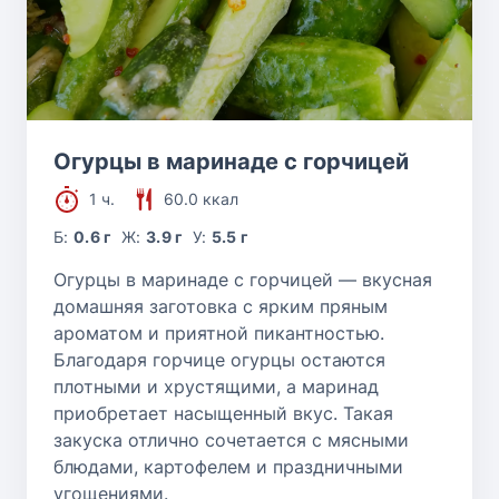
Огурцы в маринаде с горчицей
1 ч.
60.0 ккал
Б:
0.6 г
Ж:
3.9 г
У:
5.5 г
Огурцы в маринаде с горчицей — вкусная
домашняя заготовка с ярким пряным
ароматом и приятной пикантностью.
Благодаря горчице огурцы остаются
плотными и хрустящими, а маринад
приобретает насыщенный вкус. Такая
закуска отлично сочетается с мясными
блюдами, картофелем и праздничными
угощениями.