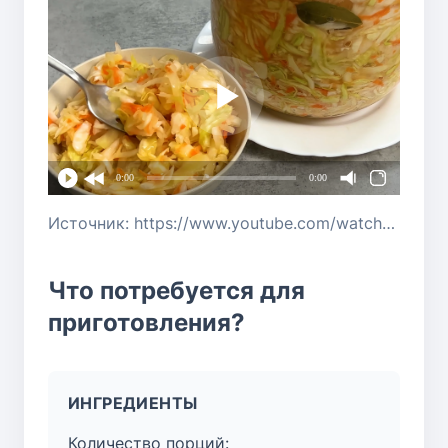
0:00
0:00
Источник: https://www.youtube.com/watch?v=AEaar30BHDI&list=PLUgSjz8Ksbix8tQ5rh38cJRBIbWwjWG2y&index=74
Что потребуется для
приготовления?
ИНГРЕДИЕНТЫ
Количество порций: