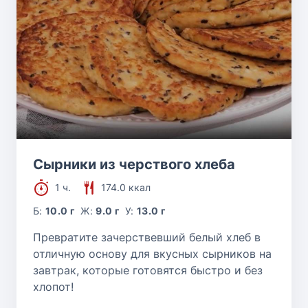
Сырники из черствого хлеба
1 ч.
174.0 ккал
Б:
10.0 г
Ж:
9.0 г
У:
13.0 г
Превратите зачерствевший белый хлеб в
отличную основу для вкусных сырников на
завтрак, которые готовятся быстро и без
хлопот!