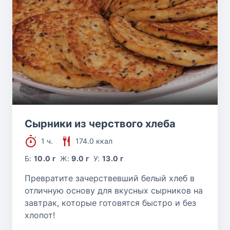
Сырники из черствого хлеба
1 ч.
174.0 ккал
Б:
10.0 г
Ж:
9.0 г
У:
13.0 г
Превратите зачерствевший белый хлеб в
отличную основу для вкусных сырников на
завтрак, которые готовятся быстро и без
хлопот!