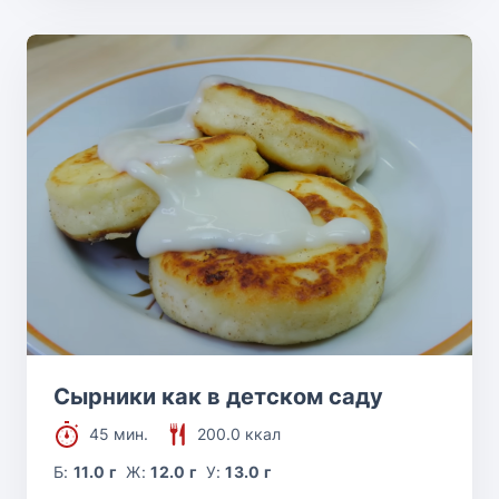
Сырники как в детском саду
45 мин.
200.0 ккал
Б:
11.0 г
Ж:
12.0 г
У:
13.0 г