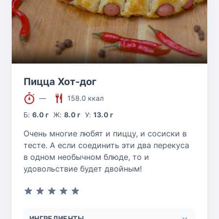
Пицца Хот-дог
—
158.0 ккал
Б:
6.0 г
Ж:
8.0 г
У:
13.0 г
Очень многие любят и пиццу, и сосиски в
тесте. А если соединить эти два перекуса
в одном необычном блюде, то и
удовольствие будет двойным!
ИНГРЕДИЕНТЫ