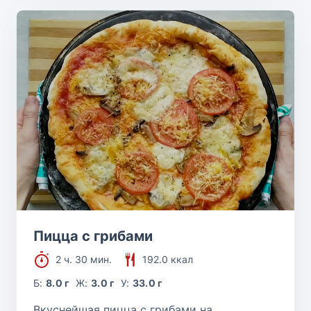
Пицца с грибами
2 ч. 30 мин.
192.0 ккал
Б:
8.0 г
Ж:
3.0 г
У:
33.0 г
Вкуснейшая пицца с грибами на