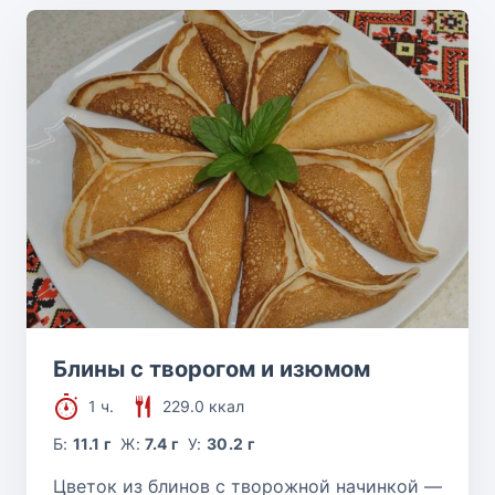
Блины с творогом и изюмом
1 ч.
229.0 ккал
Б:
11.1 г
Ж:
7.4 г
У:
30.2 г
Цветок из блинов с творожной начинкой —