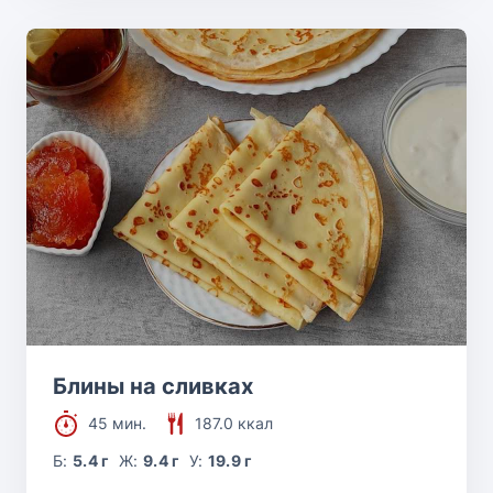
Блины на сливках
45 мин.
187.0 ккал
Б:
5.4 г
Ж:
9.4 г
У:
19.9 г