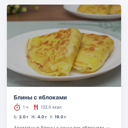
Блины с яблоками
1 ч
122.0 ккал
Б:
3.0 г
Ж:
4.0 г
У:
19.0 г
Ароматные блины с сочными яблоками —