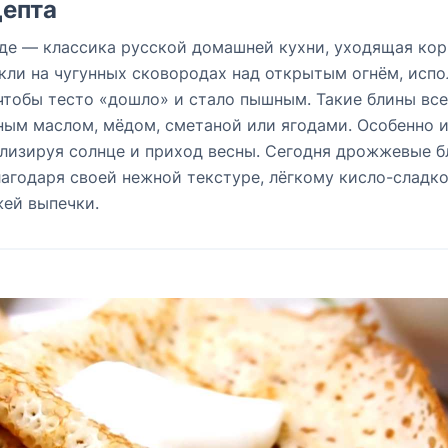
епта
е — классика русской домашней кухни, уходящая кор
кли на чугунных сковородах над открытым огнём, испо
чтобы тесто «дошло» и стало пышным. Такие блины все
ным маслом, мёдом, сметаной или ягодами. Особенно 
олизируя солнце и приход весны. Сегодня дрожжевые 
годаря своей нежной текстуре, лёгкому кисло-сладк
жей выпечки.