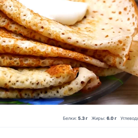
Белки:
5.3 г
Жиры:
6.0 г
Углевод