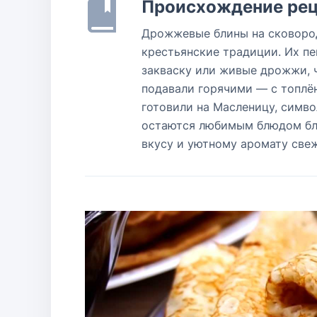
Происхождение рец
Дрожжевые блины на сковород
крестьянские традиции. Их пе
закваску или живые дрожжи, 
подавали горячими — с топлё
готовили на Масленицу, симв
остаются любимым блюдом бла
вкусу и уютному аромату све