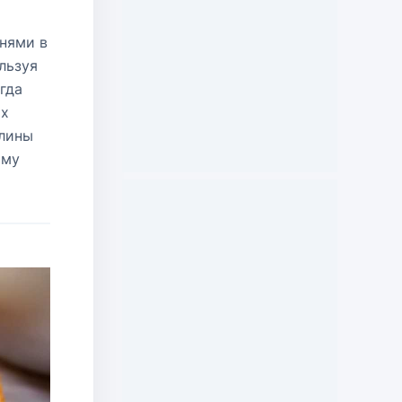
нями в
льзуя
гда
их
блины
ому