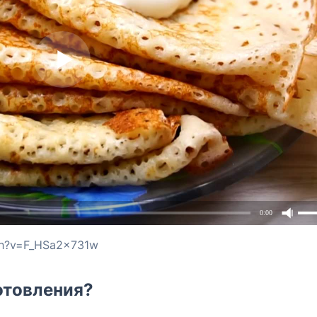
0:00
ch?v=F_HSa2x731w
отовления?