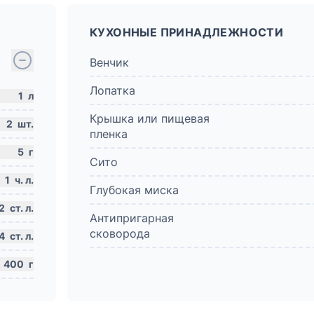
КУХОННЫЕ ПРИНАДЛЕЖНОСТИ
Венчик
Лопатка
1
л
Крышка или пищевая
2
шт.
пленка
5
г
Сито
1
ч. л.
Глубокая миска
2
ст. л.
Антипригарная
сковорода
4
ст. л.
400
г