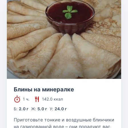
Блины на минералке
1 ч.
142.0 ккал
Б:
2.0 г
Ж:
5.0 г
У:
24.0 г
Приготовьте тонкие и воздушные блинчики
на газированной воде – они порадуют вас