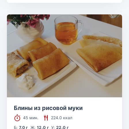
Блины из рисовой муки
45 мин.
224.0 ккал
Б:
7.0 г
Ж:
12.0 г
У:
22.0 г