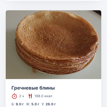
Гречневые блины
2 ч
188.0 ккал
Б:
9.0 г
Ж:
5.0 г
У:
26.0 г