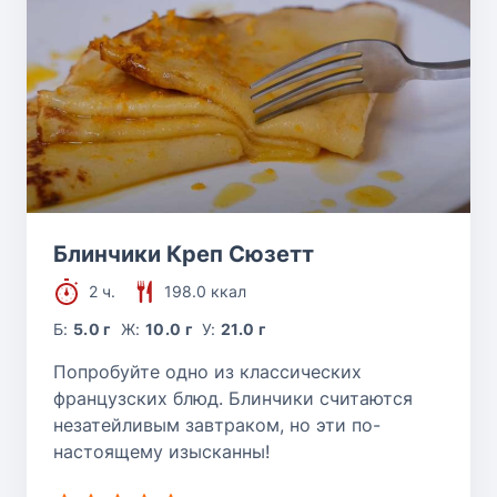
Блинчики Креп Сюзетт
2 ч.
198.0 ккал
Б:
5.0 г
Ж:
10.0 г
У:
21.0 г
Попробуйте одно из классических
французских блюд. Блинчики считаются
незатейливым завтраком, но эти по-
настоящему изысканны!