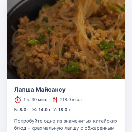
Лапша Майсансу
1 ч. 30 мин.
218.0 ккал
Б:
8.0 г
Ж:
14.0 г
У:
18.0 г
Попробуйте одно из знаменитых китайских
блюд – крахмальную лапшу с обжаренным