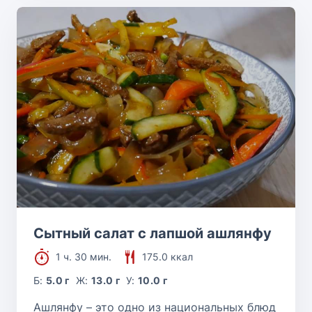
Сытный салат с лапшой ашлянфу
1 ч. 30 мин.
175.0 ккал
Б:
5.0 г
Ж:
13.0 г
У:
10.0 г
Ашлянфу – это одно из национальных блюд