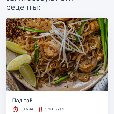
рецепты:
Пад тай
50 мин.
176.0 ккал