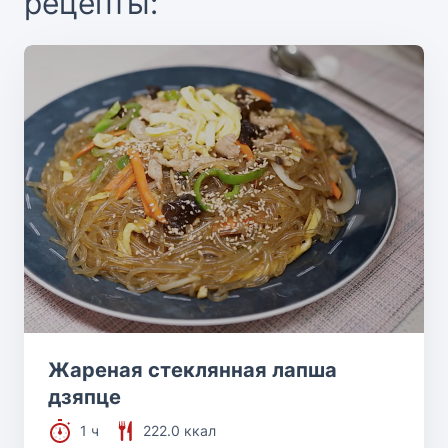
рецепты:
Жареная стеклянная лапша
дзяпце
1 ч
222.0 ккал