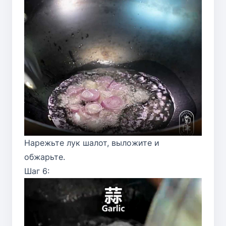
Нарежьте лук шалот, выложите и
обжарьте.
Шаг 6: