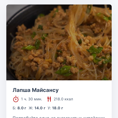
Лапша Майсансу
1 ч. 30 мин.
218.0 ккал
Б:
8.0 г
Ж:
14.0 г
У:
18.0 г