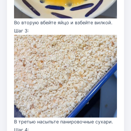
Во вторую вбейте яйцо и взбейте вилкой.
Шаг 3:
В третью насыпьте панировочные сухари.
Шаг 4: