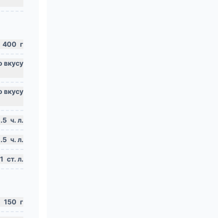
400
г
.5
ч. л.
.5
ч. л.
1
ст. л.
150
г