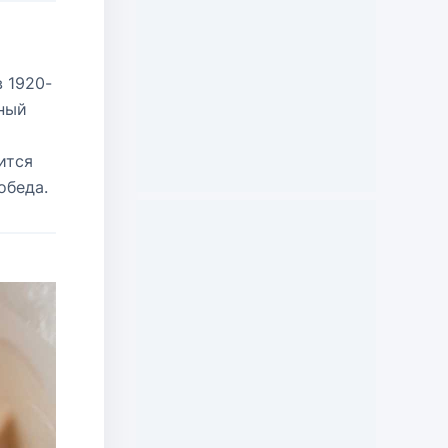
 1920-
сный
ится
обеда.