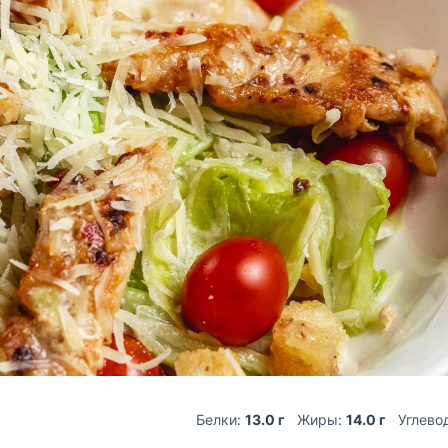
Белки:
13.0 г
Жиры:
14.0 г
Углево