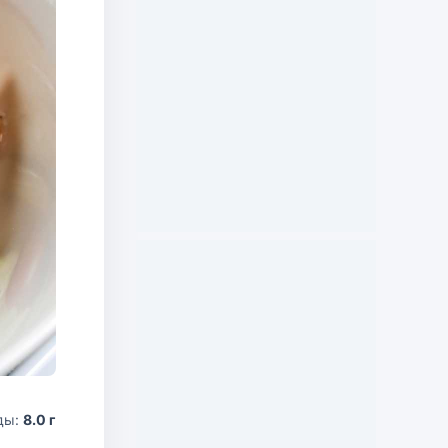
ды:
8.0 г