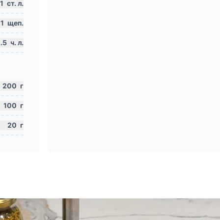
1
ст. л.
1
щеп.
.5
ч. л.
200
г
100
г
20
г