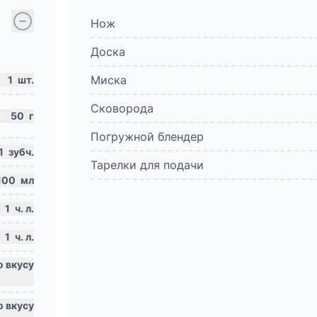
Нож
Доска
Миска
1
шт.
Сковорода
50
г
Погружной блендер
1
зубч.
Тарелки для подачи
100
мл
1
ч. л.
1
ч. л.