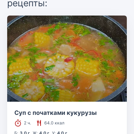
рецепты:
Суп с початками кукурузы
2 ч.
64.0 ккал
Б:
3.0 г
Ж:
4.0 г
У:
4.0 г