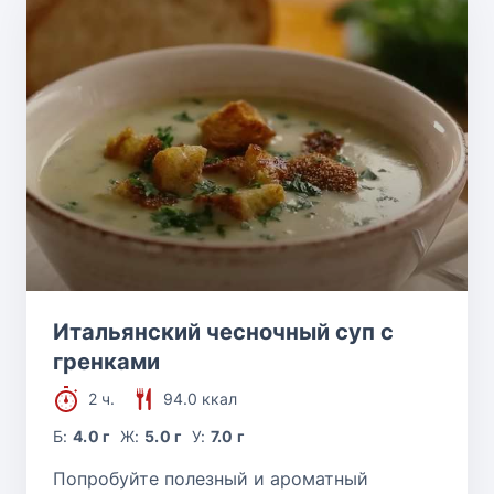
Итальянский чесночный суп с
гренками
2 ч.
94.0 ккал
Б:
4.0 г
Ж:
5.0 г
У:
7.0 г
Попробуйте полезный и ароматный