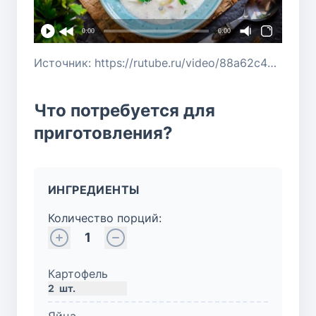
0:00
0:00
Источник: https://rutube.ru/video/88a62c4949caf166dd6d956e2bed97c2/?r=wd
Что потребуется для
приготовления?
ИНГРЕДИЕНТЫ
Количество порций:
1
Картофель
2
шт.
Яйца