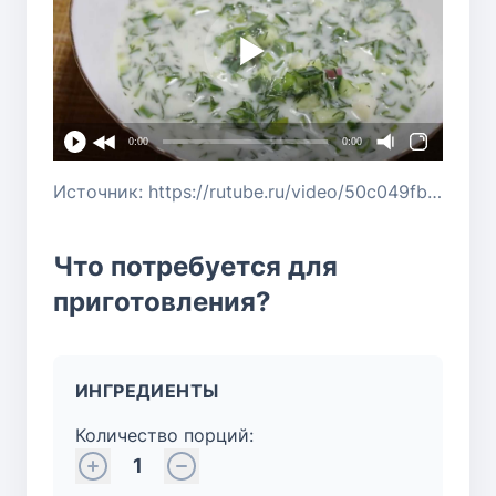
0:00
0:00
Источник: https://rutube.ru/video/50c049fb4f753fe3708df03cc74d55f3/?r=wd
Что потребуется для
приготовления?
ИНГРЕДИЕНТЫ
Количество порций:
1