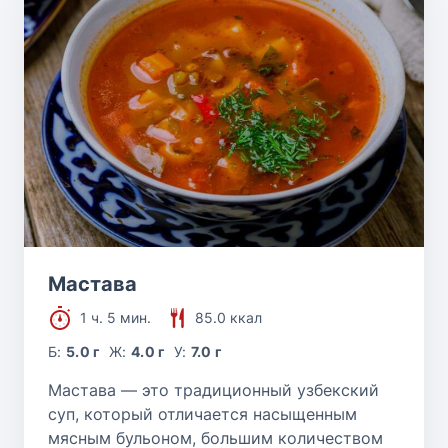
Мастава
1 ч. 5 мин.
85.0 ккал
Б:
5.0 г
Ж:
4.0 г
У:
7.0 г
Мастава — это традиционный узбекский
суп, который отличается насыщенным
мясным бульоном, большим количеством