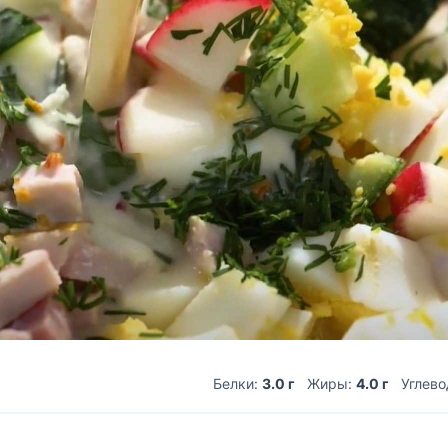
Белки:
3.0 г
Жиры:
4.0 г
Углев