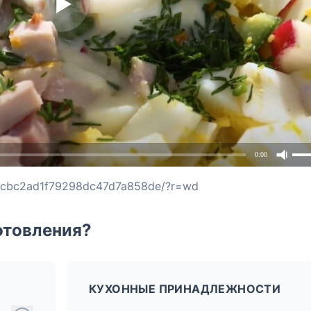
0:00
8abcbc2ad1f79298dc47d7a858de/?r=wd
отовления?
КУХОННЫЕ ПРИНАДЛЕЖНОСТИ