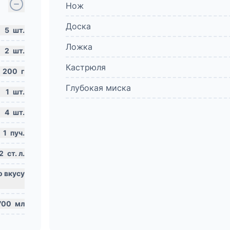
Нож
Доска
5
шт.
Ложка
2
шт.
Кастрюля
200
г
Глубокая миска
1
шт.
4
шт.
1
пуч.
2
ст. л.
700
мл