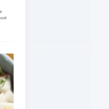
е
дной