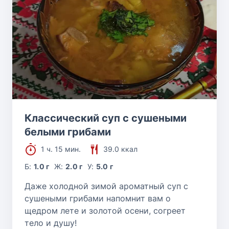
Классический суп с сушеными
белыми грибами
1 ч. 15 мин.
39.0 ккал
Б:
1.0 г
Ж:
2.0 г
У:
5.0 г
Даже холодной зимой ароматный суп с
сушеными грибами напомнит вам о
щедром лете и золотой осени, согреет
тело и душу!