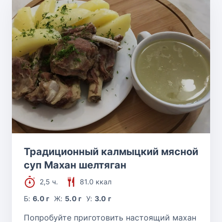
Традиционный калмыцкий мясной
суп Махан шелтяган
2,5 ч.
81.0 ккал
Б:
6.0 г
Ж:
5.0 г
У:
3.0 г
Попробуйте приготовить настоящий махан