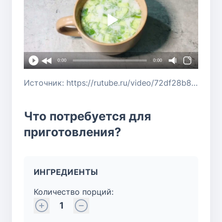
0:00
0:00
Источник: https://rutube.ru/video/72df28b8f0e598c91d676c348d196974/?r=wd
Что потребуется для
приготовления?
ИНГРЕДИЕНТЫ
Количество порций:
1