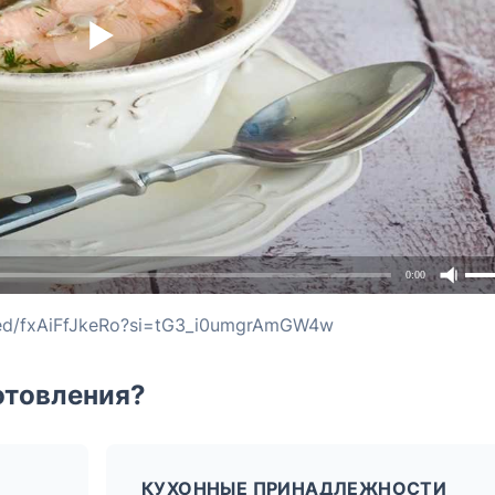
0:00
bed/fxAiFfJkeRo?si=tG3_i0umgrAmGW4w
отовления?
КУХОННЫЕ ПРИНАДЛЕЖНОСТИ