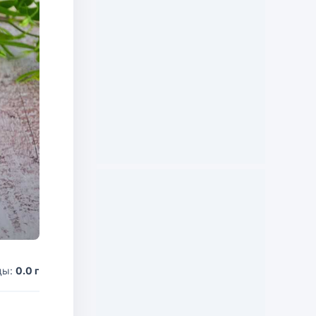
ды:
0.0 г