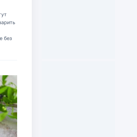
тут
варить
е без