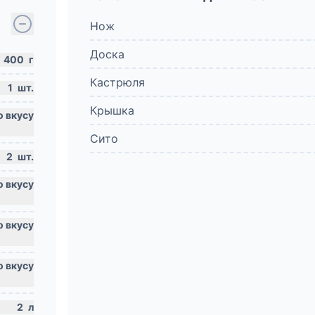
Нож
Доска
400
г
Кастрюля
1
шт.
Крышка
Сито
2
шт.
2
л