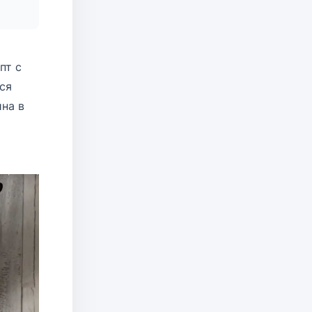
пт с
ся
на в