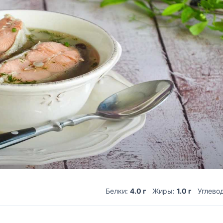
Белки:
4.0 г
Жиры:
1.0 г
Углево