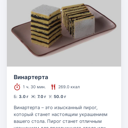
Винартерта
1 ч. 30 мин.
269.0 ккал
Б:
3.0 г
Ж:
7.0 г
У:
50.0 г
Винартерта – это изысканный пирог,
который станет настоящим украшением
вашего стола. Пирог станет отличным
угощением для праздничного стола или