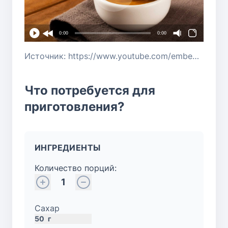
0:00
0:00
Источник: https://www.youtube.com/embed/FPulikJJbY4?si=KbLJLdGvQ0fbFFj5
Что потребуется для
приготовления?
ИНГРЕДИЕНТЫ
Количество порций:
1
Сахар
50
г