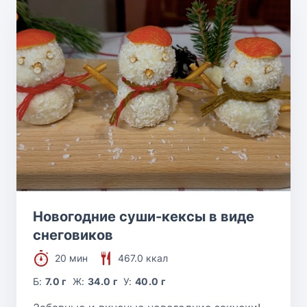
Новогодние суши-кексы в виде
снеговиков
20 мин
467.0 ккал
Б:
7.0 г
Ж:
34.0 г
У:
40.0 г