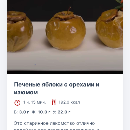
Печеные яблоки с орехами и
изюмом
1 ч. 15 мин.
192.0 ккал
Б:
3.0 г
Ж:
10.0 г
У:
22.0 г
Это старинное лакомство отлично
подойдет для детского праздника, и