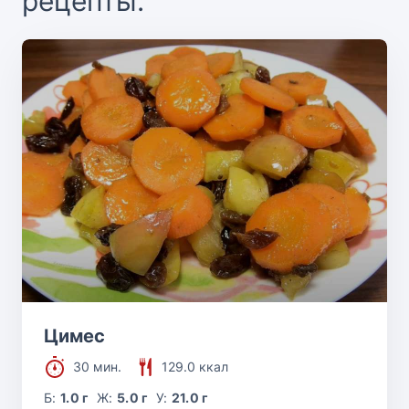
рецепты:
Цимес
30 мин.
129.0 ккал
Б:
1.0 г
Ж:
5.0 г
У:
21.0 г