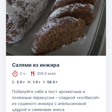
Салями из инжира
2 ч.
256.0 ккал
Б:
3.0 г
Ж:
1.0 г
У:
58.0 г
Побалуйте себя в пост ароматным и
полезным перекусом – сладкой «колбасой»
из сушеного инжира с апельсиновой
цедрой и семенами аниса.