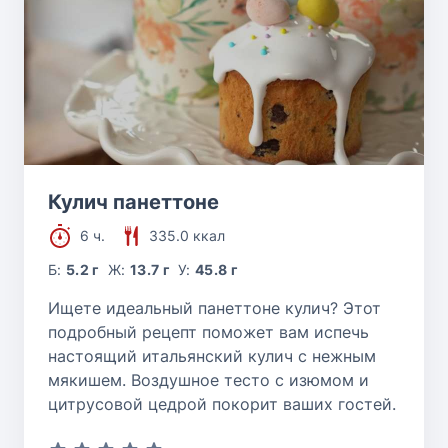
Кулич панеттоне
6 ч.
335.0 ккал
Б:
5.2 г
Ж:
13.7 г
У:
45.8 г
Ищете идеальный панеттоне кулич? Этот
подробный рецепт поможет вам испечь
настоящий итальянский кулич с нежным
мякишем. Воздушное тесто с изюмом и
цитрусовой цедрой покорит ваших гостей.