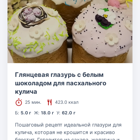
Глянцевая глазурь с белым
шоколадом для пасхального
кулича
25 мин.
423.0 ккал
Б:
5.0 г
Ж:
18.0 г
У:
62.0 г
Пошаговый рецепт идеальной глазури для
кулича, которая не крошится и красиво
блестит. Готовится из сахара, желатина и