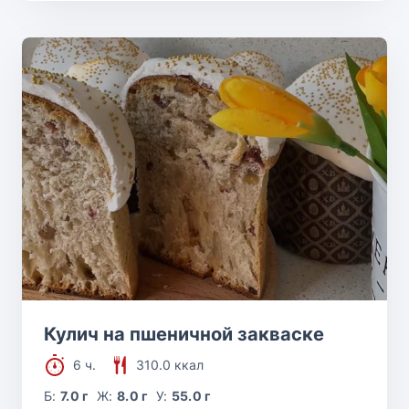
Кулич на пшеничной закваске
6 ч.
310.0 ккал
Б:
7.0 г
Ж:
8.0 г
У:
55.0 г