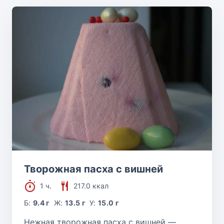
Творожная пасха с вишней
1 ч.
217.0 ккал
Б:
9.4 г
Ж:
13.5 г
У:
15.0 г
Нежная творожная пасха с вишней —