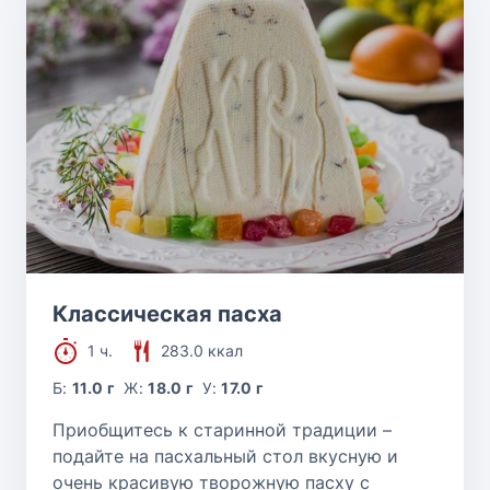
Классическая пасха
1 ч.
283.0 ккал
Б:
11.0 г
Ж:
18.0 г
У:
17.0 г
Приобщитесь к старинной традиции –
подайте на пасхальный стол вкусную и
очень красивую творожную пасху с