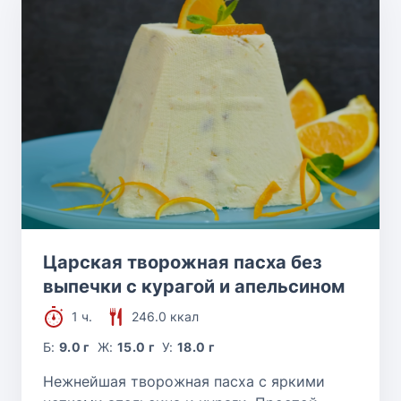
Царская творожная пасха без
выпечки с курагой и апельсином
1 ч.
246.0 ккал
Б:
9.0 г
Ж:
15.0 г
У:
18.0 г
Нежнейшая творожная пасха с яркими