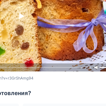
0:00
ch?v=r3GrShAmg94
отовления?