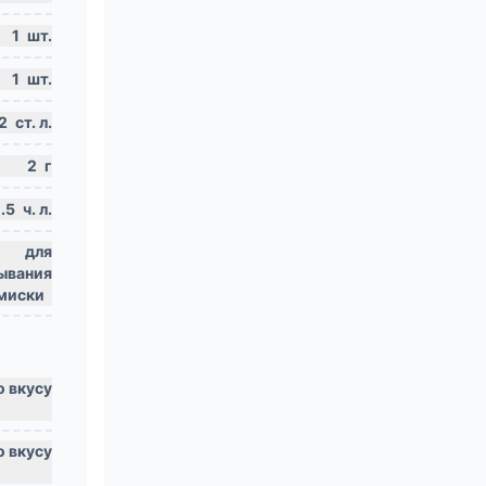
1
шт.
1
шт.
2
ст. л.
2
г
.5
ч. л.
для
ывания
 миски