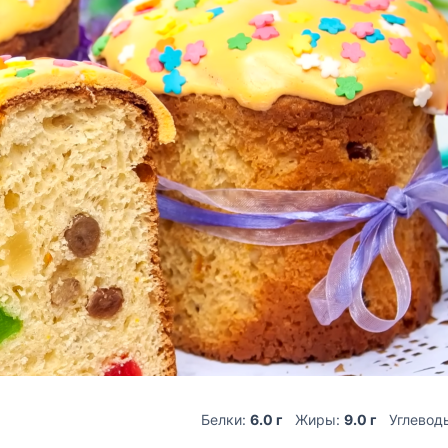
Белки:
6.0 г
Жиры:
9.0 г
Углевод