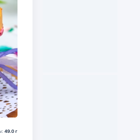
ы:
49.0 г