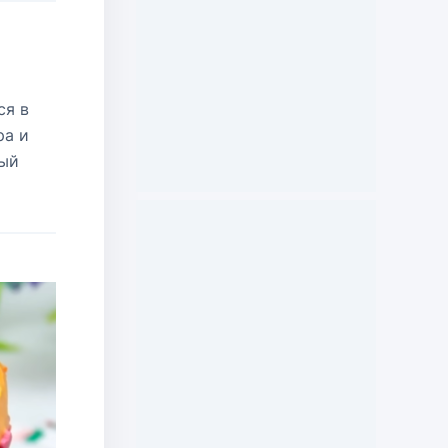
ся в
ра и
ный