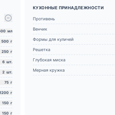
КУХОННЫЕ ПРИНАДЛЕЖНОСТИ
Противень
Венчик
500
мл
Формы для куличей
500
г
Решетка
250
г
Глубокая миска
6
шт.
Мерная кружка
2
шт.
75
г
1200
г
150
г
150
г