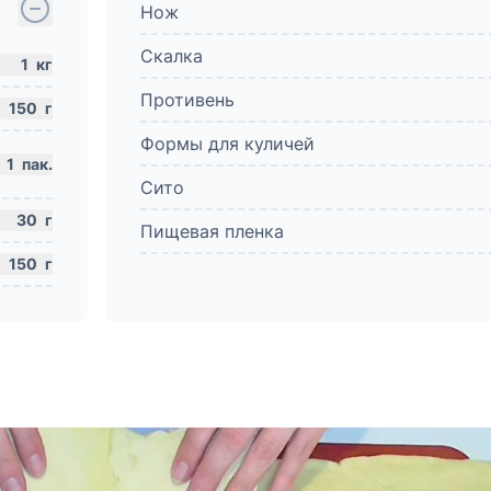
Нож
Скалка
1
кг
Противень
150
г
Формы для куличей
1
пак.
Сито
30
г
Пищевая пленка
150
г