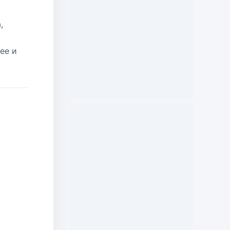
,
ее и