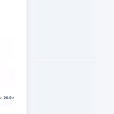
ы:
26.0 г