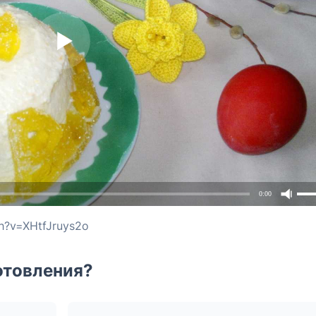
0:00
h?v=XHtfJruys2o
отовления?