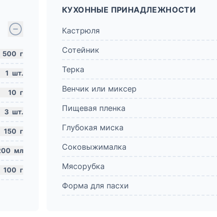
КУХОННЫЕ ПРИНАДЛЕЖНОСТИ
Кастрюля
Сотейник
500
г
Терка
1
шт.
Венчик или миксер
10
г
Пищевая пленка
3
шт.
Глубокая миска
150
г
Соковыжималка
200
мл
Мясорубка
100
г
Форма для пасхи