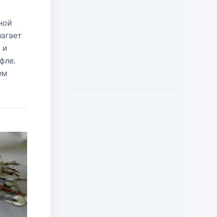
ной
лагает
 и
фле.
ем